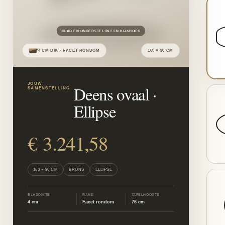
BLAD EN ONDERSTEL IN ÉÉN KIJKHOEK
4 CM DIK · FACET RONDOM
160 × 90 CM
JOUW
Deens ovaal
·
SAMENSTELLING
Ellipse
€ 3.241,58
160 × 90 CM
BRONS
ELLIPSE
BLADDIKTE
RAND
TAFELHOOGTE
4 cm
Facet rondom
76 cm