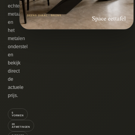
echte
metaallaag
DEENS OVAAL · BRONS
Space eettafel
en
het
metalen
onderstel
en
bekijk
direct
de
actuele
prijs.
5
VORMEN
28
AFMETINGEN