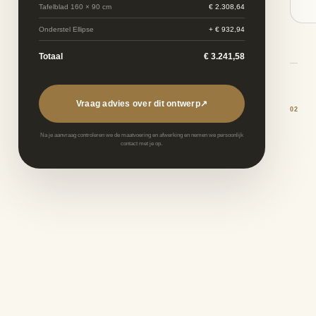
Tafelblad
160 × 90 cm
€ 2.308,64
Onderstel
Ellipse
+
€ 932,94
Totaal
€ 3.241,58
Vraag advies over dit ontwerp
↗
02
Na je aanvraag controleren we de maatvoering en afwerking en nemen we persoonlijk
contact met je op.