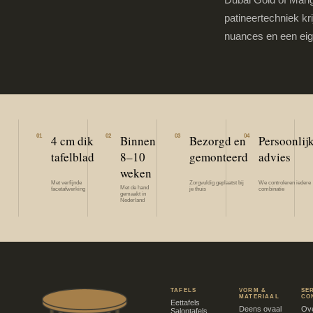
patineertechniek kri
nuances en een eig
01
4 cm dik
02
Binnen
03
Bezorgd en
04
Persoonlij
tafelblad
8–10
gemonteerd
advies
weken
Met verfijnde
Zorgvuldig geplaatst bij
We controleren iedere
Met de hand
facetafwerking
je thuis
combinatie
gemaakt in
Nederland
TAFELS
VORM &
SE
MATERIAAL
CO
Eettafels
Deens ovaal
Ove
Salontafels