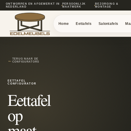
ONTWORPEN EN AFGEWERKT IN
PERSOONLIJK
BEZORGING &
NEDERLAND
MAATWERK
MONTAGE
Home
Eettafels
Salontafels
Ma
TERUG NAAR DE
←
CONFIGURATORS
EETTAFEL
CONFIGURATOR
Eettafel
op
maat.