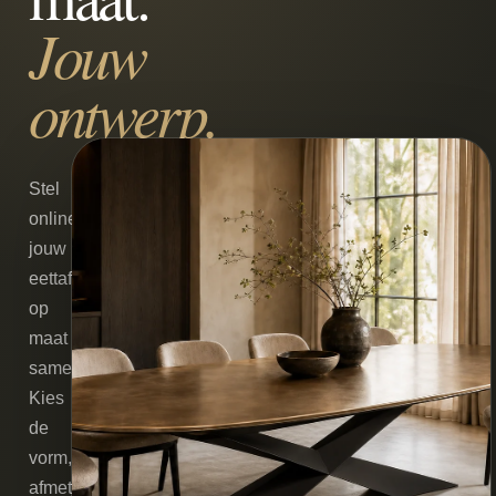
Jouw
ontwerp.
Stel
online
jouw
eettafel
op
maat
samen.
Kies
de
vorm,
afmeting,