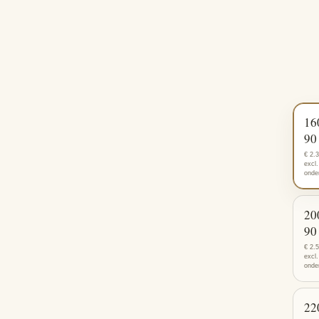
16
90
€ 2.
excl.
onde
20
90
€ 2.
excl.
onde
22