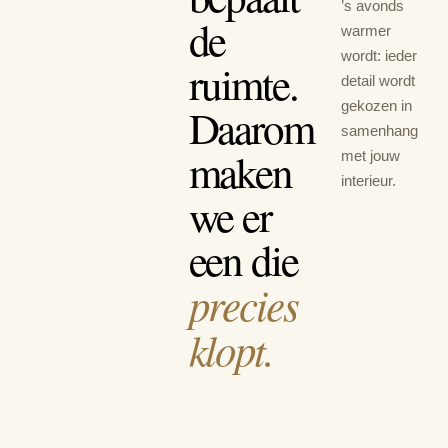
’s avonds
de
warmer
wordt: ieder
ruimte.
detail wordt
gekozen in
Daarom
samenhang
maken
met jouw
interieur.
we er
een die
precies
klopt.