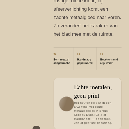
rustige, diepe kleur; bij
sfeerverlichting komt een
zachte metaalgloed naar voren.
Zo verandert het karakter van
het blad mee met de ruimte.
01
02
03
Echt metaal
Handmatig
Beschermend
aangebracht
gepatineerd
afgewerkt
Echte metalen,
geen print
Het houten blad krijgt een
afwerking met echte
metaaldeeltjes in Brons,
Copper, Dubai Gold of
Manganese — geen folie,
verf of geprinte decorlaag.